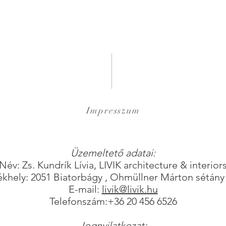
Impresszum
Üzemeltető adatai:
Név: Zs. Kundrík Lívia, LIVIK architecture & interior
ékhely: 2051 Biatorbágy , Ohmüllner Márton sétány 
E-mail:
livik@livik.hu
Telefonszám:+36 20 456 6526
Jognyilatkozat: