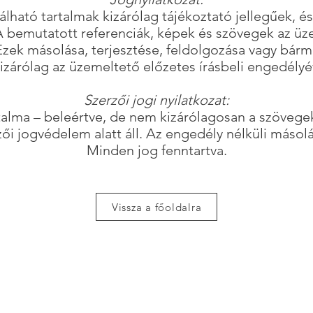
álható tartalmak kizárólag tájékoztató jellegűek, 
 A bemutatott referenciák, képek és szövegek az üz
 Ezek másolása, terjesztése, feldolgozása vagy bár
kizárólag az üzemeltető előzetes írásbeli engedélyé
Szerzői jogi nyilatkozat:
talma – beleértve, de nem kizárólagosan a szövege
zői jogvédelem alatt áll. Az engedély nélküli másolás
Minden jog fenntartva.
Vissza a főoldalra