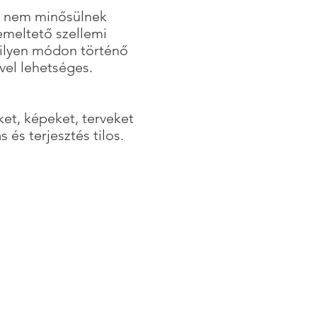
és nem minősülnek
emeltető szellemi
milyen módon történő
vel lehetséges.
ket, képeket, terveket
 és terjesztés tilos.