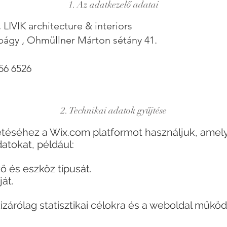
1. Az adatkezelő adatai
, LIVIK architecture & interiors
rbágy , Ohmüllner Márton sétány 41.
56 6526
2. Technikai adatok gyűjtése
téséhez a Wix.com platformot használjuk, amel
datokat, például:
ő és eszköz típusát.
ját.
izárólag statisztikai célokra és a weboldal műkö