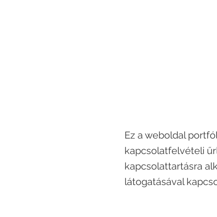
Ez a weboldal portfó
kapcsolatfelvételi űr
kapcsolattartásra al
látogatásával kapcso