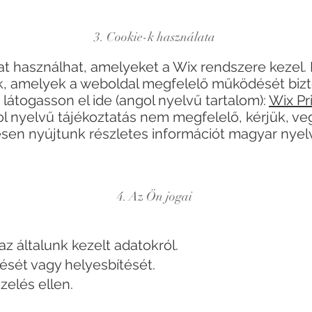
3. Cookie-k használata
at használhat, amelyeket a Wix rendszere kezel.
k, amelyek a weboldal megfelelő működését bizto
 látogasson el ide (angol nyelvű tartalom):
Wix Pr
 nyelvű tájékoztatás nem megfelelő, kérjük, veg
esen nyújtunk részletes információt magyar nyel
4. Az Ön jogai
 az általunk kezelt adatokról.
lését vagy helyesbítését.
ezelés ellen.