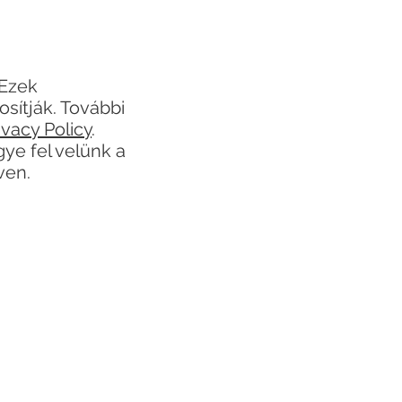
 Ezek
sítják. További
ivacy Policy
.
ye fel velünk a
ven.