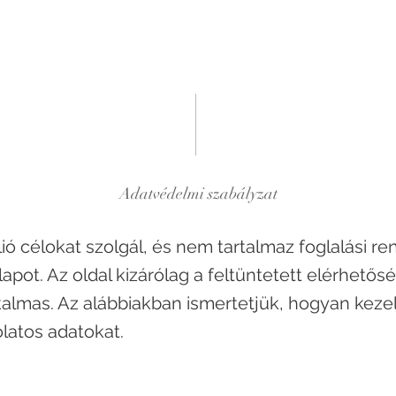
Adatvédelmi szabályzat
lió célokat szolgál, és nem tartalmaz foglalási re
lapot. Az oldal kizárólag a feltüntetett elérhetős
kalmas. Az alábbiakban ismertetjük, hogyan keze
latos adatokat.