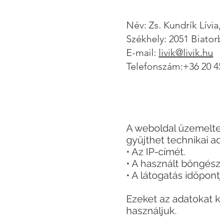
Név: Zs. Kundrík Lívia
Székhely: 2051 Biato
E-mail:
livik@livik.hu
Telefonszám:+36 20 4
A weboldal üzemelte
gyűjthet technikai a
• Az IP-címét.
• A használt böngész
• A látogatás időpont
Ezeket az adatokat k
használjuk.